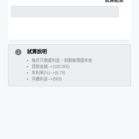
試算結果
info
試算說明
每月只償還利息，到期後償還本金
貸款金額-->(100,000)
年利率(%)-->(6.75)
月繳利息-->(563)