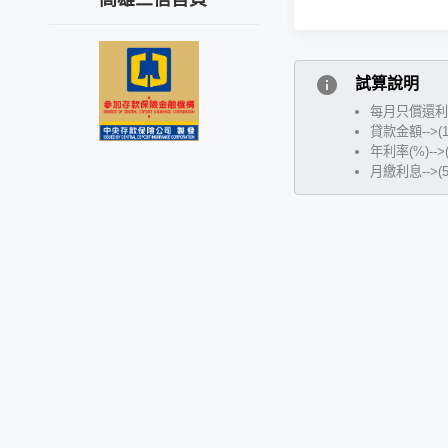
info
試算說明
每月只償還利
貸款金額-->(10
年利率(%)-->(
月繳利息-->(5