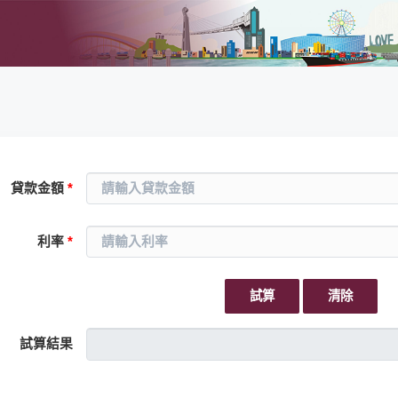
貸款金額
*
利率
*
試算
清除
試算結果