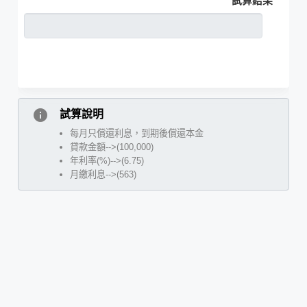
試算結果
info
試算說明
每月只償還利息，到期後償還本金
貸款金額-->(100,000)
年利率(%)-->(6.75)
月繳利息-->(563)