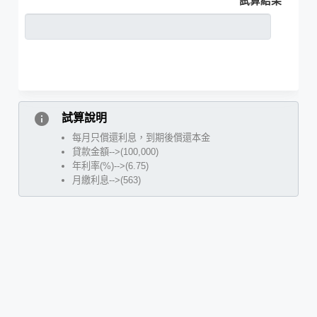
試算結果
info
試算說明
每月只償還利息，到期後償還本金
貸款金額-->(100,000)
年利率(%)-->(6.75)
月繳利息-->(563)