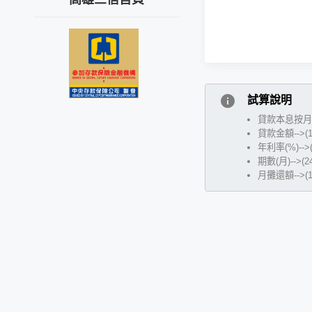
info
試算說明
貸款本息按月
貸款金額-->(15
年利率(%)-->(
期數(月)-->(24
月攤還額-->(11