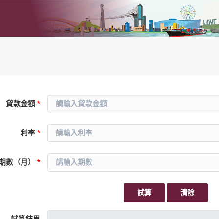
貸款金額
*
利率
*
期數（月）
*
試算
清除
試算結果