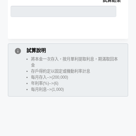
試算結果
info
試算說明
將本金一次存入，按月單利提取利息，期滿取回本
金
存戶得約定以固定或機動利率計息
每月存入-->(200,000)
年利率(%)-->(6)
每月利息-->(1,000)