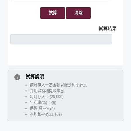
試算
清除
試算結果
info
試算說明
按月存入一定金額以機動利率計息
到期以複利提取本息
每月存入-->(20,000)
年利率(%)-->(6)
期數(月)-->(24)
本利和-->(511,182)