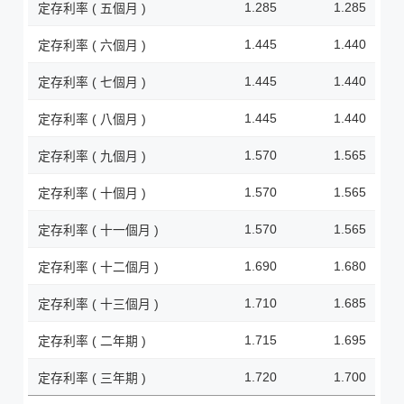
1.285
1.285
定存利率 ( 五個月 )
1.445
1.440
定存利率 ( 六個月 )
1.445
1.440
定存利率 ( 七個月 )
1.445
1.440
定存利率 ( 八個月 )
1.570
1.565
定存利率 ( 九個月 )
1.570
1.565
定存利率 ( 十個月 )
1.570
1.565
定存利率 ( 十一個月 )
1.690
1.680
定存利率 ( 十二個月 )
1.710
1.685
定存利率 ( 十三個月 )
1.715
1.695
定存利率 ( 二年期 )
1.720
1.700
定存利率 ( 三年期 )